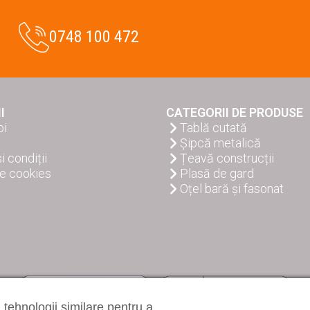
0748 100 472
I
CATEGORII DE PRODUSE
oi
Tablă cutată
Șipcă metalică
i condiții
Țeavă construcții
de cookies
Plasă de gard
Oțel bară și fasonat
i tehnologii similare pentru a