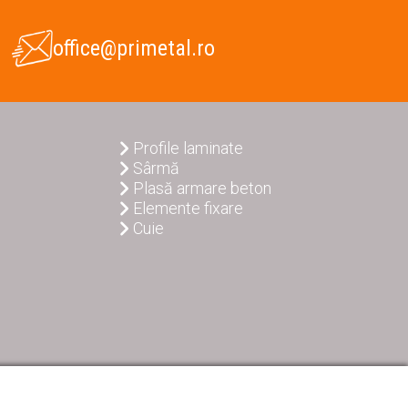
office@primetal.ro
Profile laminate
Sârmă
Plasă armare beton
Elemente fixare
Cuie