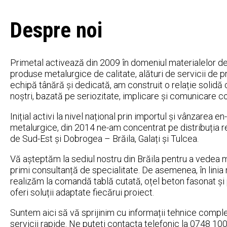
Despre noi
Primetal activează din 2009 în domeniul materialelor de 
produse metalurgice de calitate, alături de servicii de p
echipă tânără și dedicată, am construit o relație solidă cu
noștri, bazată pe seriozitate, implicare și comunicare c
Inițial activi la nivel național prin importul și vânzarea 
metalurgice, din 2014 ne-am concentrat pe distribuția r
de Sud-Est și Dobrogea – Brăila, Galați și Tulcea.
Vă așteptăm la sediul nostru din Brăila pentru a vedea ma
primi consultanță de specialitate. De asemenea, în linia
realizăm la comandă tablă cutată, oțel beton fasonat și 
oferi soluții adaptate fiecărui proiect.
Suntem aici să vă sprijinim cu informații tehnice comple
servicii rapide. Ne puteți contacta telefonic la 0748 10