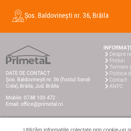
Șos. Baldovinești nr. 36, Brăila
INFORMAȚI
Despre n
Prețuri
Termeni ș
DATE DE CONTACT
Politica 
Șos. Baldovinești nr. 36 (fostul Soroli
Contact
Cola), Brăila, Jud. Brăila
ANPC
Mobile:
0748 100 472
Email:
office@primetal.ro
Utilizăm informațiile colectate prin cookie-uri ș