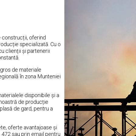
construcții, oferind
roducție specializată. Cu o
 clienții și partenerii
onstantă.
en-gros de materiale
egională în zona Munteniei
terialele disponibile și a
 noastră de producție
plasă de gard, pentru a
te, oferte avantajoase și
0 472 sau prin email pentru